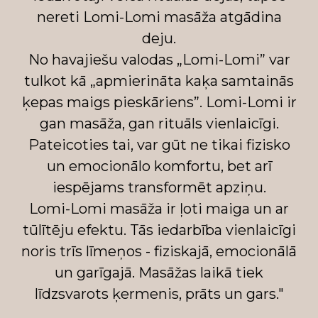
nereti Lomi-Lomi masāža atgādina
deju.
No havajiešu valodas „Lomi-Lomi” var
tulkot kā „apmierināta kaķa samtainās
ķepas maigs pieskāriens”. Lomi-Lomi ir
gan masāža, gan rituāls vienlaicīgi.
Pateicoties tai, var gūt ne tikai fizisko
un emocionālo komfortu, bet arī
iespējams transformēt apziņu.
Lomi-Lomi masāža ir ļoti maiga un ar
tūlītēju efektu. Tās iedarbība vienlaicīgi
noris trīs līmeņos - fiziskajā, emocionālā
un garīgajā. Masāžas laikā tiek
līdzsvarots ķermenis, prāts un gars."