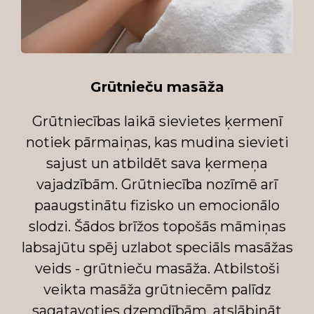
Grūtnieču masāža
Grūtniecības laikā sievietes ķermenī
notiek pārmaiņas, kas mudina sievieti
sajust un atbildēt sava ķermeņa
vajadzībām. Grūtniecība nozīmē arī
paaugstinātu fizisko un emocionālo
slodzi. Šādos brīžos topošās māmiņas
labsajūtu spēj uzlabot speciāls masāžas
veids - grūtnieču masāža. Atbilstoši
veikta masāža grūtniecēm palīdz
sagatavoties dzemdībām, atslābināt