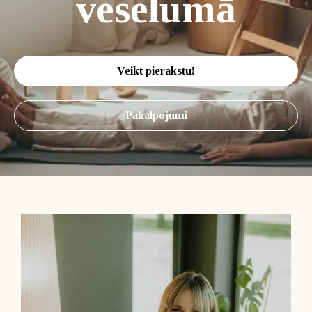
veselumā
Veikt pierakstu!
Pakalpojumi