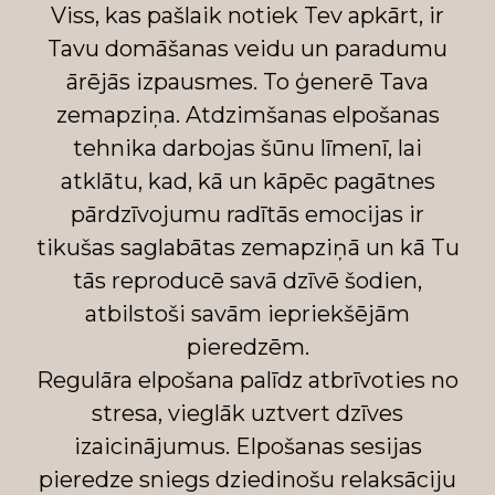
Viss, kas pašlaik notiek Tev apkārt, ir
Tavu domāšanas veidu un paradumu
ārējās izpausmes. To ģenerē Tava
zemapziņa. Atdzimšanas elpošanas
tehnika darbojas šūnu līmenī, lai
atklātu, kad, kā un kāpēc pagātnes
pārdzīvojumu radītās emocijas ir
tikušas saglabātas zemapziņā un kā Tu
tās reproducē savā dzīvē šodien,
atbilstoši savām iepriekšējām
pieredzēm.
Regulāra elpošana palīdz atbrīvoties no
stresa, vieglāk uztvert dzīves
izaicinājumus. Elpošanas sesijas
pieredze sniegs dziedinošu relaksāciju