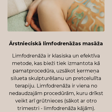
Ārstnieciskā limfodrenāžas masāža
Limfodrenāža ir klasiska un efektīva
metode, kas bieži tiek izmantota kā
pamatprocedūra, uzsākot ķermeņa
silueta skulpturēšanu un pretcelulīta
terapiju. Limfodrenāža ir viena no
nedaudzajām procedūrām, kuru drīkst
veikt arī grūtnieces (sākot ar otro
trimestri - limfodrenāža kājām).