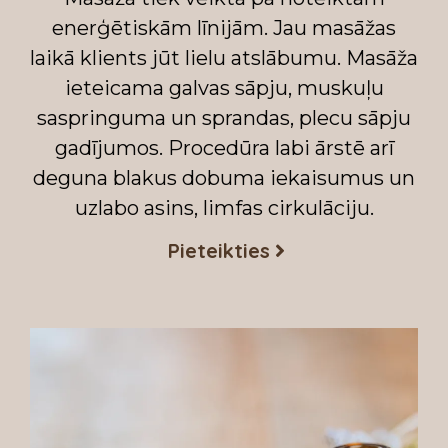
enerģētiskām līnijām. Jau masāžas
laikā klients jūt lielu atslābumu. Masāža
ieteicama galvas sāpju, muskuļu
saspringuma un sprandas, plecu sāpju
gadījumos. Procedūra labi ārstē arī
deguna blakus dobuma iekaisumus un
uzlabo asins, limfas cirkulāciju.
Pieteikties