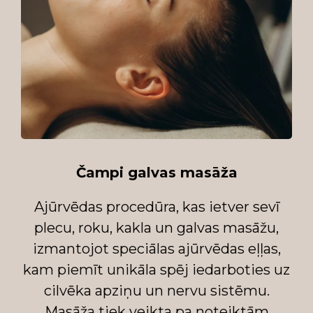
Čampi galvas masāža
Ajūrvēdas procedūra, kas ietver sevī
plecu, roku, kakla un galvas masāžu,
izmantojot speciālas ajūrvēdas eļļas,
kam piemīt unikāla spēj iedarboties uz
cilvēka apziņu un nervu sistēmu.
Masāža tiek veikta pa noteiktām