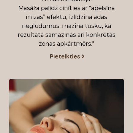
Masāža palīdz cīnīties ar “apelsīna
mizas” efektu, izlīdzina ādas
negludumus, mazina tūsku, kā
rezultātā samazinās arī konkrētās
zonas apkārtmērs."
Pieteikties