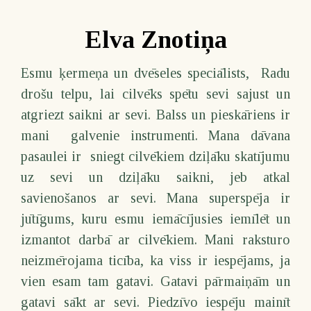
Elva Znotiņa
Esmu ķermeņa un dvēseles speciālists, Radu
drošu telpu, lai cilvēks spētu sevi sajust un
atgriezt saikni ar sevi. Balss un pieskāriens ir
mani galvenie instrumenti. Mana dāvana
pasaulei ir sniegt cilvēkiem dziļāku skatījumu
uz sevi un dziļāku saikni, jeb atkal
savienošanos ar sevi. Mana superspēja ir
jūtīgums, kuru esmu iemācījusies iemīlēt un
izmantot darbā ar cilvēkiem. Mani raksturo
neizmērojama ticība, ka viss ir iespējams, ja
vien esam tam gatavi. Gatavi pārmaiņām un
gatavi sākt ar sevi. Piedzīvo iespēju mainīt