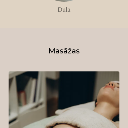
Dūla
Masāžas