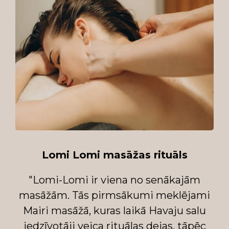
Lomi Lomi masāžas rituāls
"Lomi-Lomi ir viena no senākajām
masāžām. Tās pirmsākumi meklējami
Mairi masāžā, kuras laikā Havaju salu
iedzīvotāji veica rituālas dejas, tāpēc