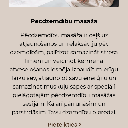
Pēcdzemdību masaža
Pēcdzemdību masāža ir ceļš uz
atjaunošanos un relaksāciju pēc
dzemdībām, palīdzot samazināt stresa
līmeni un veicinot ķermeņa
atveseļošanos.Iespēja Izbaudīt mierīgu
laiku sev, atjaunojot savu enerģiju un
samazinot muskuļu sāpes ar speciāli
pielāgotajām pēcdzemdību masāžas
sesijām. Kā arī pārrunāsim un
parstrdāsim Tavu dzemdību pieredzi.
Pieteikties