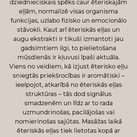
dziednieciskais spēks caur ēteriskajām
eļļām, normalizē visas organisma
funkcijas, uzlabo fizisko un emocionālo
stāvokli. Kaut arī ēteriskās eļļas un
augu ekstrakti ir tikuši izmantoti jau
gadsimtiem ilgi, to pielietošana
mūsdienās ir kļuvusi īpaši aktuāla.
Viens no veidiem, kā izjust ēterisko eļļu
sniegtās priekšrocības ir aromātiski –
ieelpojot, atkarībā no ēteriskās eļļas
struktūras – tās dod signālus
smadzenēm un līdz ar to rada
uzmundrinošas, pacilājošas vai
nomierinošas sajūtas. Masāžas laikā
ēteriskās eļļas tiek lietotas kopā ar