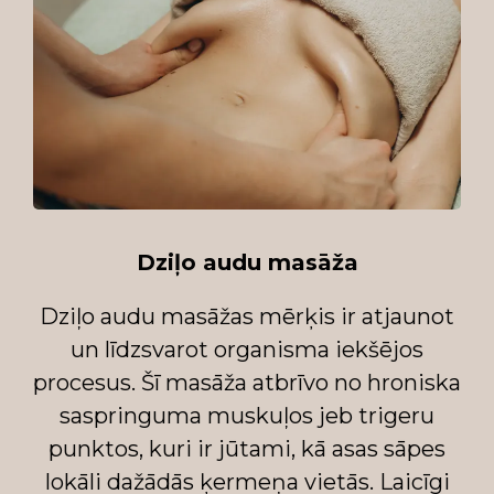
Dziļo audu masāža
Dziļo audu masāžas mērķis ir atjaunot
un līdzsvarot organisma iekšējos
procesus. Šī masāža atbrīvo no hroniska
saspringuma muskuļos jeb trigeru
punktos, kuri ir jūtami, kā asas sāpes
lokāli dažādās ķermeņa vietās. Laicīgi