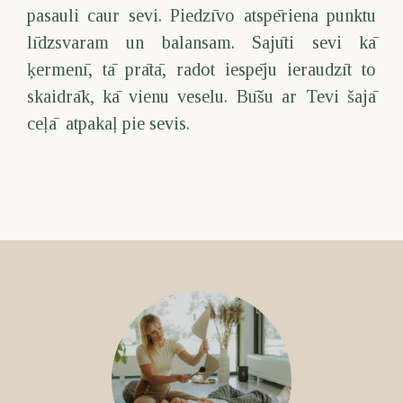
pasauli caur sevi. Piedzīvo atspēriena punktu
līdzsvaram un balansam. Sajūti sevi kā
ķermenī, tā prātā, radot iespēju ieraudzīt to
skaidrāk, kā vienu veselu. Būšu ar Tevi šajā
ceļā atpakaļ pie sevis.