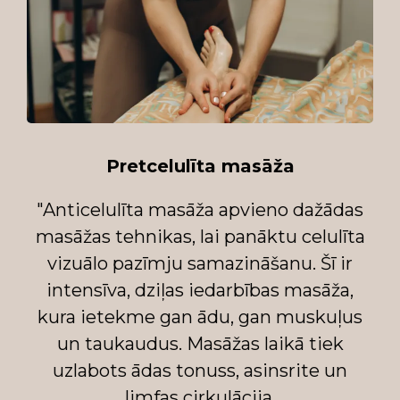
Pretcelulīta masāža
"Anticelulīta masāža apvieno dažādas
masāžas tehnikas, lai panāktu celulīta
vizuālo pazīmju samazināšanu. Šī ir
intensīva, dziļas iedarbības masāža,
kura ietekme gan ādu, gan muskuļus
un taukaudus. Masāžas laikā tiek
uzlabots ādas tonuss, asinsrite un
limfas cirkulācija.